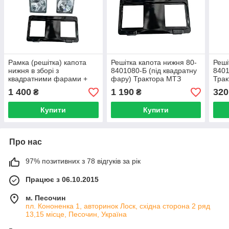
Рамка (решітка) капота
Решітка капота нижня 80-
Реші
нижня в зборі з
8401080-Б (під квадратну
8401
квадратними фарами +
фару) Трактора МТЗ
Трак
Верхня МТЗ-80, 82
1 400
1 190
320
₴
₴
Купити
Купити
Про нас
97% позитивних з 78 відгуків за рік
Працює з 06.10.2015
м. Песочин
пл. Кононенка 1, авторинок Лоск, східна сторона 2 ряд
13,15 місце, Песочин, Україна