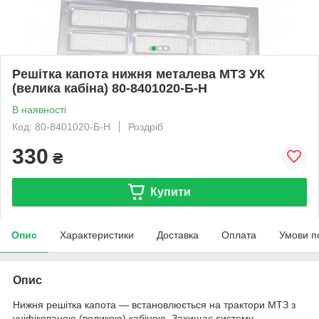
Решітка капота нижня металева МТЗ УК
(велика кабіна) 80-8401020-Б-Н
В наявності
Код: 80-8401020-Б-Н
Роздріб
330
₴
Купити
Опис
Характеристики
Доставка
Оплата
Умови п
Опис
Нижня решітка капота — встановлюється на трактори МТЗ з
уніфікованою (великою) кабіною. Захищає систему