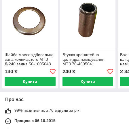
Шайба масловідбивальна
Втулка кронштейна
Вал 
вала колінчастого МТЗ
циліндра навішування
шліц
Д-240 задня 50-1005043
МТЗ 70-4605041
наві
Оригінал
гідр
130
240
2 3
₴
₴
зраз
Купити
Купити
Про нас
99% позитивних з 76 відгуків за рік
Працює з 06.10.2015