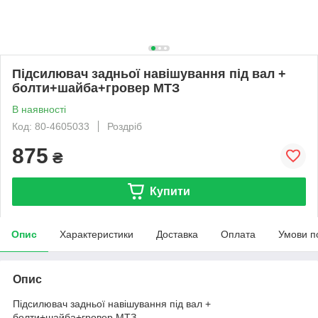
Підсилювач задньої навішування під вал +
болти+шайба+гровер МТЗ
В наявності
Код: 80-4605033
Роздріб
875
₴
Купити
Опис
Характеристики
Доставка
Оплата
Умови п
Опис
Підсилювач задньої навішування під вал +
болти+шайба+гровер МТЗ