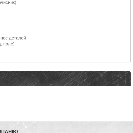
очисник)
знос деталей
, поле)
МПАНІЮ