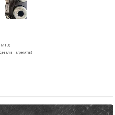
л МТЗ)
талів і агрегатів)