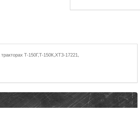
 тракторах Т-150Г,Т-150К,ХТЗ-17221,