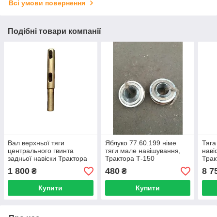
Всі умови повернення
Подібні товари компанії
Вал верхньої тяги
Яблуко 77.60.199 німе
Тяга
центрального гвинта
тяги мале навішування,
наві
задньої навіски Трактора
Трактора Т-150
Трак
Т-150
РО
1 800
480
8 7
₴
₴
Купити
Купити