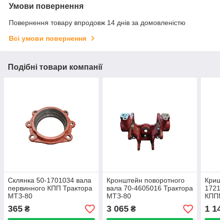
Умови повернення
Повернення товару впродовж 14 днів за домовленістю
Всі умови повернення
Подібні товари компанії
Склянка 50-1701034 вала
Кронштейн поворотного
Криш
первинного КПП Трактора
вала 70-4605016 Трактора
1721
МТЗ-80
МТЗ-80
КПП
365
3 065
1 1
₴
₴