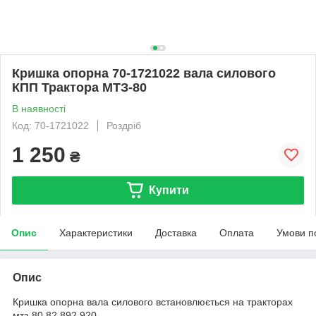
Кришка опорна 70-1721022 вала силового
КПП Трактора МТЗ-80
В наявності
Код: 70-1721022
Роздріб
1 250
₴
Купити
Опис
Характеристики
Доставка
Оплата
Умови п
Опис
Кришка опорна вала силового встановлюється на тракторах
мтз-80,82,892,920