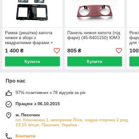
Рамка (решітка) капота
Панель нижня капота (під
Розс
нижня в зборі з
фари) (45-8401150) ЮМЗ
фари
квадратними фарами +
для 
Верхня МТЗ-80, 82
ЮМЗ-
1 400
805
100
₴
₴
Купити
Купити
Про нас
97% позитивних з 78 відгуків за рік
Працює з 06.10.2015
м. Песочин
пл. Кононенка 1, авторинок Лоск, східна сторона 2 ряд
13,15 місце, Песочин, Україна
Контакти