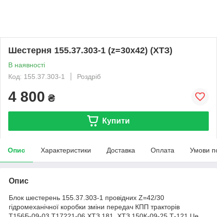
Шестерня 155.37.303-1 (z=30x42) (ХТЗ)
В наявності
Код: 155.37.303-1
Роздріб
4 800
₴
Купити
Опис
Характеристики
Доставка
Оплата
Умови п
Опис
Блок шестерень 155.37.303-1 провідних Z=42/30
гідромеханічної коробки зміни передач КПП тракторів
Т156Б-09-03,Т17221-06,ХТЗ 181, ХТЗ 150К-09-25,Т-121.Це