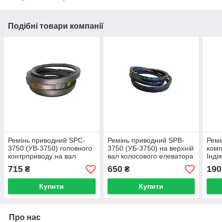
Подібні товари компанії
Ремінь приводний SPC-
Ремінь приводний SPB-
Ремі
3750 (УВ-3750) головного
3750 (УБ-3750) на верхній
ком
контрприводу на вал
вал колосового елеватора
Інді
вентилятора ДОН-1500
ДОН-1500 ІНДІЯ
715
650
190
₴
₴
Купити
Купити
Про нас