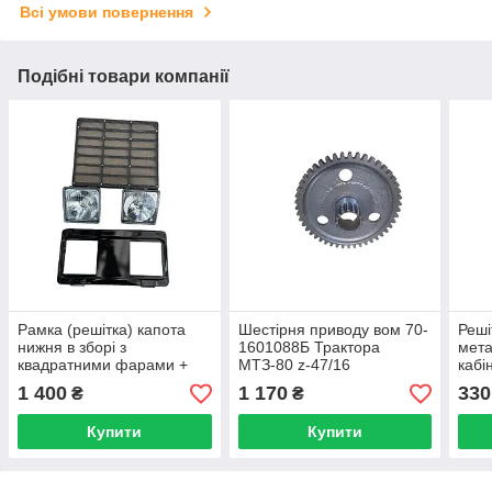
Всі умови повернення
Подібні товари компанії
Рамка (решітка) капота
Шестірня приводу вом 70-
Реші
нижня в зборі з
1601088Б Трактора
мета
квадратними фарами +
МТЗ-80 z-47/16
кабі
Верхня МТЗ-80, 82
1 400
1 170
330
₴
₴
Купити
Купити