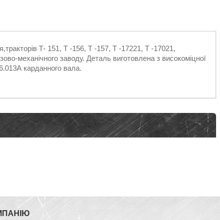
ракторів Т- 151, Т -156, Т -157, Т -17221, Т -17021,
зово-механічного заводу. Деталь виготовлена з високоміцної
6.013А карданного вала.
МПАНІЮ