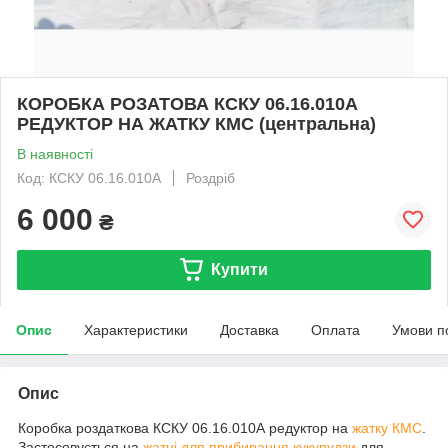
КОРОБКА РОЗАТОВА КСКУ 06.16.010А
РЕДУКТОР НА ЖАТКУ КМС (центральна)
В наявності
Код: КСКУ 06.16.010А
Роздріб
6 000
₴
Купити
Опис
Характеристики
Доставка
Оплата
Умови п
Опис
Коробка роздаткова КСКУ 06.16.010А редуктор на
жатку КМС
.
Застосовується на
жатці для прибирання кукурудзи
для