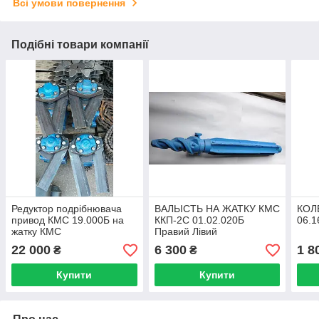
Всі умови повернення
Подібні товари компанії
Редуктор подрібнювача
ВАЛЬІСТЬ НА ЖАТКУ КМС
КОЛ
привод КМС 19.000Б на
ККП-2С 01.02.020Б
06.
жатку КМС
Правий Лівий
22 000
6 300
1 8
₴
₴
Купити
Купити